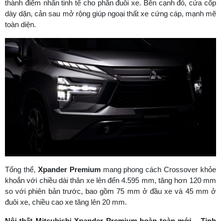
thành điểm nhấn tinh tế cho phần đuôi xe. Bên cạnh đó, cửa cốp
dày dặn, cản sau mở rộng giúp ngoại thất xe cứng cáp, mạnh mẽ
toàn diện.
Tổng thể,
Xpander Premium
mang phong cách Crossover khỏe
khoắn với chiều dài thân xe lên đến 4.595 mm, tăng hơn 120 mm
so với phiên bản trước, bao gồm 75 mm ở đầu xe và 45 mm ở
đuôi xe, chiều cao xe tăng lên 20 mm.
Nội thất Mitsubishi
Xpander Premium
hoàn toàn mới – Tinh