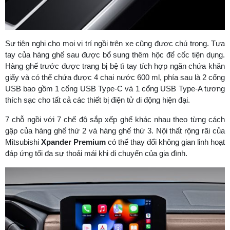
Sự tiện nghi cho mọi vị trí ngồi trên xe cũng được chú trọng. Tựa
tay của hàng ghế sau được bổ sung thêm hộc để cốc tiện dụng.
Hàng ghế trước được trang bị bệ tì tay tích hợp ngăn chứa khăn
giấy và có thể chứa được 4 chai nước 600 ml, phía sau là 2 cổng
USB bao gồm 1 cổng USB Type-C và 1 cổng USB Type-A tương
thích sạc cho tất cả các thiết bị điện tử di động hiện đại.
7 chỗ ngồi với 7 chế độ sắp xếp ghế khác nhau theo từng cách
gập của hàng ghế thứ 2 và hàng ghế thứ 3. Nội thất rộng rãi của
Mitsubishi
Xpander Premium
có thể thay đổi không gian linh hoạt
đáp ứng tối đa sự thoải mái khi di chuyển của gia đình.