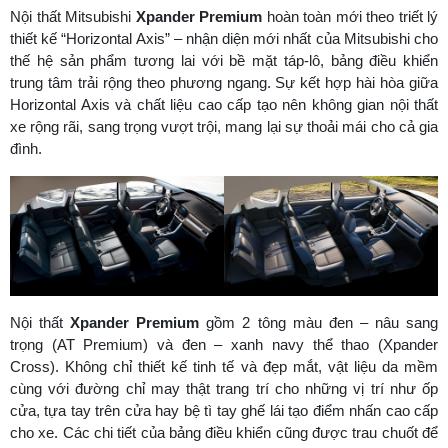
Nội thất Mitsubishi
Xpander Premium
hoàn toàn mới theo triết lý
thiết kế “Horizontal Axis” – nhận diện mới nhất của Mitsubishi cho
thế hệ sản phẩm tương lai với bề mặt táp-lô, bảng điều khiển
trung tâm trải rộng theo phương ngang. Sự kết hợp hài hòa giữa
Horizontal Axis và chất liệu cao cấp tạo nên không gian nội thất
xe rộng rãi, sang trọng vượt trội, mang lại sự thoải mái cho cả gia
đình.
Nội thất
Xpander Premium
gồm 2 tông màu đen – nâu sang
trọng (AT Premium) và đen – xanh navy thể thao (Xpander
Cross). Không chỉ thiết kế tinh tế và đẹp mắt, vật liệu da mềm
cùng với đường chỉ may thật trang trí cho những vị trí như ốp
cửa, tựa tay trên cửa hay bệ tì tay ghế lái tạo điểm nhấn cao cấp
cho xe. Các chi tiết của bảng điều khiển cũng được trau chuốt để