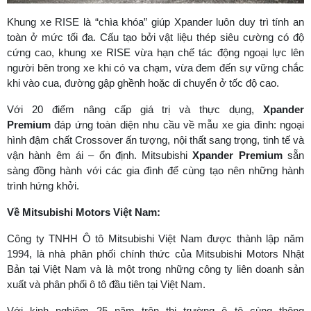
Khung xe RISE là “chìa khóa” giúp Xpander luôn duy trì tính an
toàn ở mức tối đa. Cấu tạo bởi vật liệu thép siêu cường có độ
cứng cao, khung xe RISE vừa hạn chế tác động ngoại lực lên
người bên trong xe khi có va chạm, vừa đem đến sự vững chắc
khi vào cua, đường gập ghềnh hoặc di chuyển ở tốc độ cao.
Với 20 điểm nâng cấp giá trị và thực dụng,
Xpander
Premium
đáp ứng toàn diện nhu cầu về mẫu xe gia đình: ngoại
hình đậm chất Crossover ấn tượng, nội thất sang trọng, tinh tế và
vận hành êm ái – ổn định. Mitsubishi
Xpander Premium
sẵn
sàng đồng hành với các gia đình để cùng tạo nên những hành
trình hứng khởi.
Về Mitsubishi Motors Việt Nam:
Công ty TNHH Ô tô Mitsubishi Việt Nam được thành lập năm
1994, là nhà phân phối chính thức của Mitsubishi Motors Nhật
Bản tại Việt Nam và là một trong những công ty liên doanh sản
xuất và phân phối ô tô đầu tiên tại Việt Nam.
Với kinh nghiệm 25 năm trên thị trường ô tô cùng thông