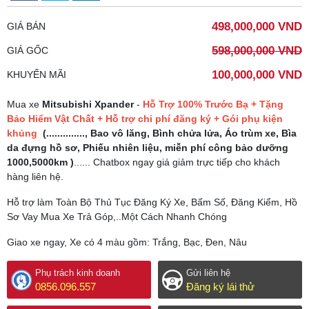
498,000,000 VND
GIÁ BÁN
598,000,000 VND
GIÁ GỐC
100,000,000 VND
KHUYẾN MÃI
Mua xe
Mitsubishi Xpander
-
Hỗ Trợ 100% Trước Bạ + Tặng
Bảo Hiểm Vật Chất +
Hỗ trợ chi phí đăng ký + Gói phụ kiện
khủng
(.............., Bao vô lăng, Bình chửa lửa, Áo trùm xe, Bìa
da đựng hồ sơ, Phiếu nhiên liệu, miễn phí công bảo dưỡng
1000,5000km
)
...... Chatbox ngay giá giảm trực tiếp cho khách
hàng liên hệ.
Hỗ trợ làm Toàn Bộ Thủ Tục Đăng Ký Xe, Bấm Số, Đăng Kiểm, Hồ
Sơ Vay Mua Xe Trả Góp,..Một Cách Nhanh Chóng
Giao xe ngay, Xe có 4 màu gồm: Trắng, Bạc, Đen, Nâu
Phụ trách kinh doanh
Gửi liên hệ
0856.096.557
Đăng ký lái thử