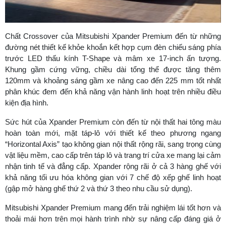
Chất Crossover của Mitsubishi Xpander Premium đến từ những
đường nét thiết kế khỏe khoắn kết hợp cụm đèn chiếu sáng phía
trước LED thấu kính T-Shape và mâm xe 17-inch ấn tượng.
Khung gầm cứng vững, chiều dài tổng thể được tăng thêm
120mm và khoảng sáng gầm xe nâng cao đến 225 mm tốt nhất
phân khúc đem đến khả năng vận hành linh hoạt trên nhiều điều
kiện địa hình.
Sức hút của Xpander Premium còn đến từ nội thất hai tông màu
hoàn toàn mới, mặt táp-lô với thiết kế theo phương ngang
“Horizontal Axis” tạo không gian nội thất rộng rãi, sang trọng cùng
vật liệu mềm, cao cấp trên táp lô và trang trí cửa xe mang lại cảm
nhận tinh tế và đẳng cấp. Xpander rộng rãi ở cả 3 hàng ghế với
khả năng tối ưu hóa không gian với 7 chế độ xếp ghế linh hoạt
(gập mở hàng ghế thứ 2 và thứ 3 theo nhu cầu sử dụng).
Mitsubishi Xpander Premium mang đến trải nghiệm lái tốt hơn và
thoải mái hơn trên mọi hành trình nhờ sự nâng cấp đáng giá ở