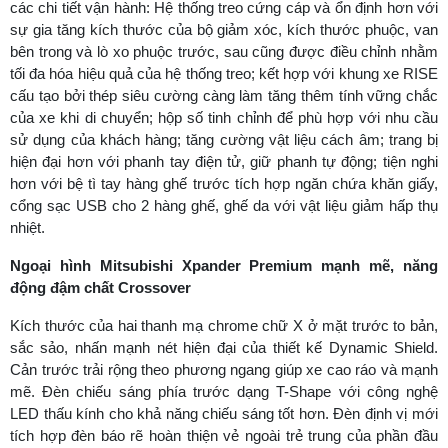
các chi tiết vận hành: Hệ thống treo cứng cáp và ổn định hơn với
sự gia tăng kích thước của bộ giảm xóc, kích thước phuộc, van
bên trong và lò xo phuộc trước, sau cũng được điều chỉnh nhằm
tối đa hóa hiệu quả của hệ thống treo; kết hợp với khung xe RISE
cấu tạo bởi thép siêu cường càng làm tăng thêm tính vững chắc
của xe khi di chuyển; hộp số tinh chỉnh để phù hợp với nhu cầu
sử dụng của khách hàng; tăng cường vật liệu cách âm; trang bị
hiện đại hơn với phanh tay điện tử, giữ phanh tự động; tiện nghi
hơn với bệ tì tay hàng ghế trước tích hợp ngăn chứa khăn giấy,
cổng sạc USB cho 2 hàng ghế, ghế da với vật liệu giảm hấp thụ
nhiệt.
Ngoại hình Mitsubishi
Xpander Premium
mạnh mẽ, năng
động đậm chất Crossover
Kích thước của hai thanh mạ chrome chữ X ở mặt trước to bản,
sắc sảo, nhấn mạnh nét hiện đại của thiết kế Dynamic Shield.
Cản trước trải rộng theo phương ngang giúp xe cao ráo và mạnh
mẽ. Đèn chiếu sáng phía trước dạng T-Shape với công nghệ
LED thấu kính cho khả năng chiếu sáng tốt hơn. Đèn định vị mới
tích hợp đèn báo rẽ hoàn thiện vẻ ngoài trẻ trung của phần đầu