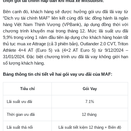
chọn gói tài chính hấp dẫn khi mua xe Mitsubishi:
Bên cạnh đó, khách hàng sẽ được hưởng gói ưu đãi lãi vay từ
“Dịch vụ tài chính MAF” liên kết cùng đối tác đồng hành là ngân
hàng Việt Nam Thịnh Vượng (VPBank), áp dụng đồng thời với
chương trình khuyến mại trong tháng 12. Mức lãi suất ưu đãi
9,9% trong vòng 1 năm đầu tiên áp dụng cho khách hàng hoàn tất
thủ tục mua xe Attrage (cả 3 phiên bản), Outlander 2.0 CVT, Triton
Athlete 4×4 AT (Euro 5) và (4×2 AT Euro 5) từ 9/12/2024 –
31/01/2024. Đặc biệt chương trình ưu đãi lãi vay không giới hạn
số lượng khách hàng.
Bảng thông tin chi tiết về hai gói vay ưu đãi của MAF:
Tiêu chí
Gói Vay
Lãi suất ưu đãi
7.1%
Thời gian ưu đãi
12 tháng
Lãi suất thả nổi
Lãi suất tiết kiệm 12 tháng + Biên độ