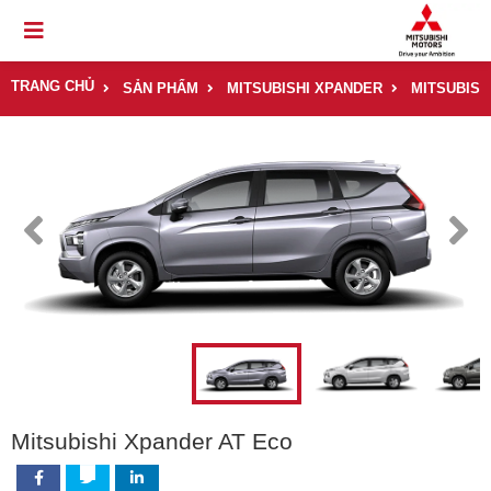
TRANG CHỦ
SẢN PHẨM
MITSUBISHI XPANDER
MITSUBISH
Mitsubishi Xpander AT Eco