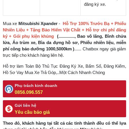
đăng ký xe.
Mua xe
Mitsubishi Xpander
-
Hỗ Trợ 100% Trước Bạ + Phiếu
Nhiên Liệu + Tặng Bảo Hiểm Vật Chất +
Hỗ trợ chi phí đăng
ký + Gói phụ kiện khủng
(.............., Bao vô lăng, Bình chửa
lửa, Áo trùm xe, Bìa da đựng hồ sơ, Phiếu nhiên liệu, miễn
phí công bảo dưỡng 1000,5000km
)
...... Chatbox ngay giá giảm
trực tiếp cho khách hàng liên hệ.
Hỗ trợ làm Toàn Bộ Thủ Tục Đăng Ký Xe, Bấm Số, Đăng Kiểm,
Hồ Sơ Vay Mua Xe Trả Góp,..Một Cách Nhanh Chóng
Phụ trách kinh doanh
0856.096.557
Gửi liên hệ
Yêu cầu báo giá
Theo đó, khách hàng tại tất cả các tỉnh thành đều có thể lựa