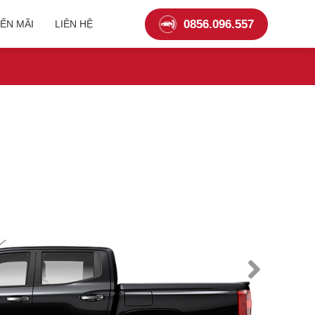
0856.096.557
YẾN MÃI
LIÊN HỆ