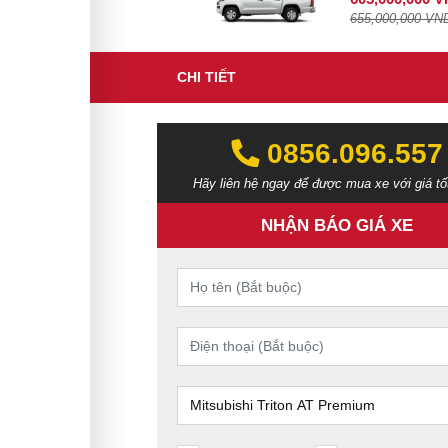
655,000,000 VN
CHI TIẾT
0856.096.557‬‬
Hãy liên hệ ngay để được mua xe với giá tố
NHẬN BÁO GIÁ XE