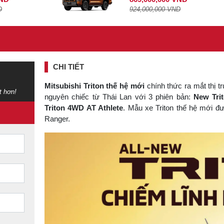
D
924,000,000 VND
CHI TIẾT
Mitsubishi Triton thế hệ mới
chính thức ra mắt thị 
t hơn!
nguyên chiếc từ Thái Lan với 3 phiên bản:
New Tri
Triton 4WD AT Athlete
. Mẫu xe Triton thế hệ mới đ
Ranger.