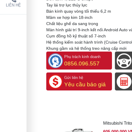
Tay lái trợ lực thủy lực​
LIÊN HỆ
Bán kính quay vòng tối thiểu 6,2 m​
Mâm xe hợp kim 18-inch​
Chất liệu ghế da sang trọng​
Màn hình giải trí 9-inch kết nối Android Auto v
Cụm đồng hồ kỹ thuật số 7-inch​
Hệ thống kiểm soát hành trình (Cruise Control)
Khung gầm và hệ thống treo nâng cấp mới​
Phụ trách kinh doanh
0856.096.557
Gửi liên hệ
Yêu cầu báo giá
Mitsubishi Tri
605,000,000 