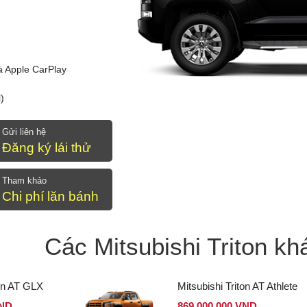
à Apple CarPlay​
​
Gửi liên hệ
Đăng ký lái thử
Tham khảo
Chi phí lăn bánh
Các Mitsubishi Triton kh
ton AT GLX
Mitsubishi Triton AT Athlete
VND
869,000,000 VND