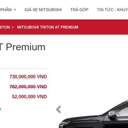
 PHẨM
GIÁ XE MITSUBISHI
TRẢ GÓP
TIN TỨC - KHU
RITON
MITSUBISHI TRITON AT PREMIUM
AT Premium
730,000,000 VND
782,000,000 VND
52,000,000 VND
​