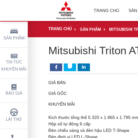
TRANG CHỦ
SẢN
TRANG CHỦ
SẢN PHẨM
MITSUBISHI T
SẢN PHẨM
Mitsubishi Triton 
TIN TỨC
KHUYẾN MÃI
GIÁ BÁN
GIÁ GỐC
BÁO GIÁ
KHUYẾN MÃI
Kích thước tổng thể 5.320 x 1.865 x 1.795 mm
LÁI THỬ
Hộp số tự động 6 cấp​
Đèn chiếu sáng và đèn hậu LED T-Shape​
Đèn định vị LED L-Shape​